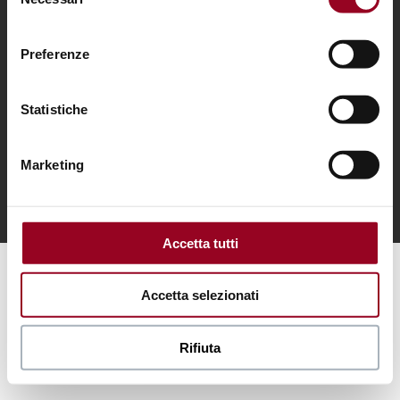
del
consenso
Preferenze
© 2018 Centro d’Abruzzo – Via Po San Giovanni Teatino
Statistiche
66020 (CH) – C.F. e P. Iva 02262820695 –
centrodabruzzo@pec.it
Marketing
Accetta tutti
Accetta selezionati
Rifiuta