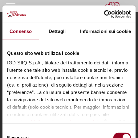
HOMEPAGE
Menu
Informazioni utili
Consenso
Dettagli
Informazioni sui cookie
IL CENTRO
Il Centro
Contatti
I NOSTRI ORARI
I nostri orari
Informativa privacy
Dove siamo
Cookie Policy
Questo sito web utilizza i cookie
COME RAGGIUNGERCI
Negozi
Apri preferenze cookie
Eventi
Note legali
IGD SIIQ S.p.A., titolare del trattamento dei dati, informa
PROMOZIONI
Promozioni
l’utente che tale sito web installa cookie tecnici e, previo
I nostri servizi
consenso dell’utente, può installare cookie non tecnici
NEGOZI
Il tuo business
(es. di profilazione), di seguito dettagliati nella sezione
al centro
GIFT CARD
“preferenze”. La chiusura del presente banner consente
la navigazione del sito web mantenendo le impostazioni
Contattaci per informazioni sui nostri Spazi Expo
EVENTI
di default (solo cookie tecnici). Per maggiori informazioni
VAI ALLA PAGINA DEDICATA
I NOSTRI SERVIZI
in ordine ai cookies utilizzati dal sito è possibile
consultare
l’informativa cookies completa
. È possibile,
IL TUO BUSINESS AL CENTRO
SCARICA L’APP DEL CENTRO
in ogni momento, gestire le preferenze di seguito
Selezione
mediante il link “
rivedi le tue scelte sui cookie
".
CONTATTI
Necessari