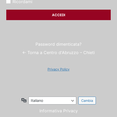
Ricordami
Password dimenticata?
← Torna a Centro d'Abruzzo – Chieti
Privacy Policy
Lingua
Informativa Privacy