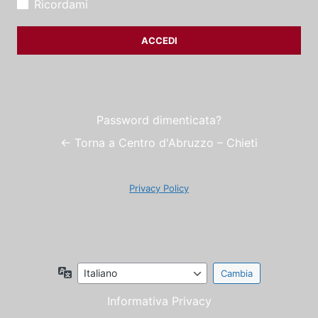
Ricordami
Password dimenticata?
← Torna a Centro d'Abruzzo – Chieti
Privacy Policy
Lingua
Informativa Privacy