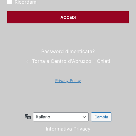
Ricordami
Password dimenticata?
← Torna a Centro d'Abruzzo – Chieti
Privacy Policy
Lingua
Informativa Privacy