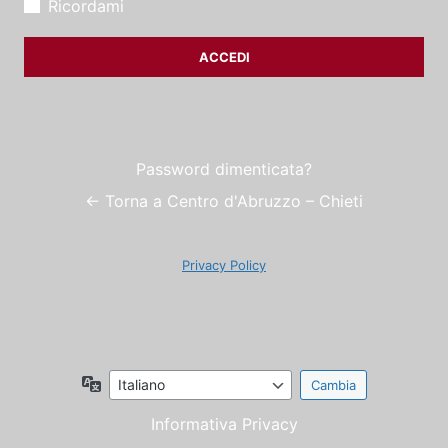
Ricordami
Password dimenticata?
← Torna a Centro d'Abruzzo – Chieti
Privacy Policy
Lingua
Informativa Privacy