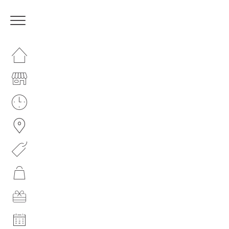
HOMEPAGE
IL CENTRO
I NOSTRI ORARI
COME RAGGIUNGERCI
PROMOZIONI
NEGOZI
GIFT CARD
EVENTI