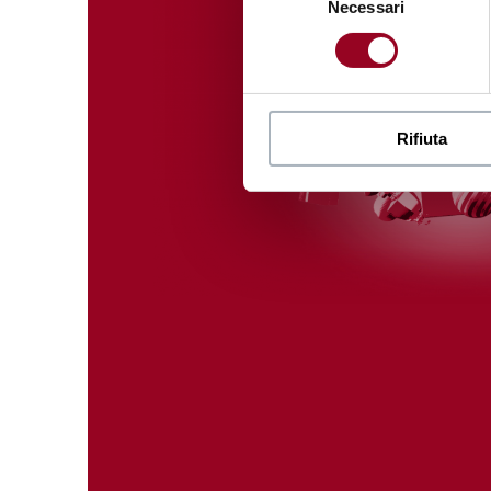
Necessari
del
consenso
Rifiuta