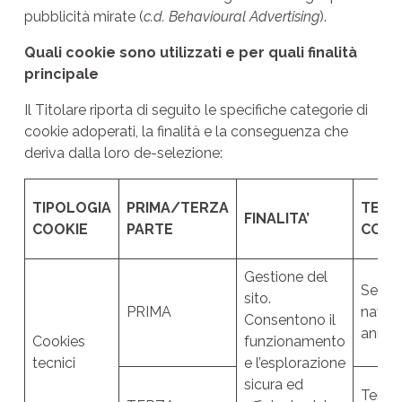
pubblicità mirate (
c.d. Behavioural Advertising
).
Quali cookie sono utilizzati e per quali finalità
principale
Il Titolare riporta di seguito le specifiche categorie di
cookie adoperati, la finalità e la conseguenza che
deriva dalla loro de-selezione:
TIPOLOGIA
PRIMA/TERZA
TEMPI
FINALITA’
COOKIE
PARTE
CONS
Gestione del
Sessio
sito.
PRIMA
naviga
Consentono il
anno
Cookies
funzionamento
tecnici
e l’esplorazione
sicura ed
Termi