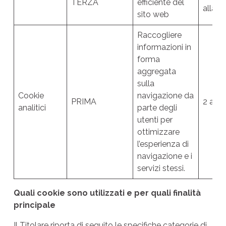
TERZA
efficiente del
alla t
sito web
Raccogliere
informazioni in
forma
aggregata
sulla
Cookie
navigazione da
PRIMA
2 anni
analitici
parte degli
utenti per
ottimizzare
l’esperienza di
navigazione e i
servizi stessi.
Quali cookie sono utilizzati e per quali finalità
principale
Il Titolare riporta di seguito le specifiche categorie di