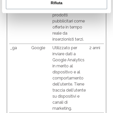
Platforms,
Facebook per
Rifiuta
Inc.
fornire una serie di
prodotti
pubblicitari come
offerte in tempo
reale da
inserzionisti terzi.
_ga
Google
Utilizzato per
2 anni
inviare dati a
Google Analytics
in merito al
dispositivo e al
comportamento
dell'utente. Tiene
traccia dell'utente
su dispositivi e
canali di
marketing.