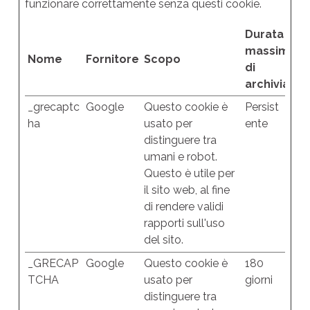
funzionare correttamente senza questi cookie.
Durata
massima
Nome
Fornitore
Scopo
di
archiviazio
_grecaptc
Google
Questo cookie è
Persist
ha
usato per
ente
distinguere tra
umani e robot.
Questo è utile per
il sito web, al fine
di rendere validi
rapporti sull'uso
del sito.
_GRECAP
Google
Questo cookie è
180
TCHA
usato per
giorni
distinguere tra