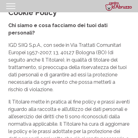
Cookie Policy
HOMEPAGE
Chi siamo e cosa facciamo dei tuoi dati
IL CENTRO
personali?
I NOSTRI ORARI
IGD SIIQ S.p.A., con sede in Via Trattati Comunitari
Europei 1957-2007, 13, 40127 Bologna (BO) (di
COME RAGGIUNGERCI
seguito anche Il Titolare), in qualità di titolare del
PROMOZIONI
trattamento, si preoccupa della riservatezza dei tuoi
dati personali e di garantire ad essi la protezione
NEGOZI
necessaria da ogni evento che possa metterli a
rischio di violazione.
GIFT CARD
Il Titolare mette in pratica al fine policy e prassi aventi
EVENTI
riguardo alla raccolta e all’utilizzo dei dati personali e
I NOSTRI SERVIZI
all’esercizio dei diritti che ti sono riconosciuti dalla
normativa applicabile. Il Titolare ha cura di aggiornare
IL TUO BUSINESS AL CENTRO
le policy e le prassi adottate per la protezione dei
CONTATTI