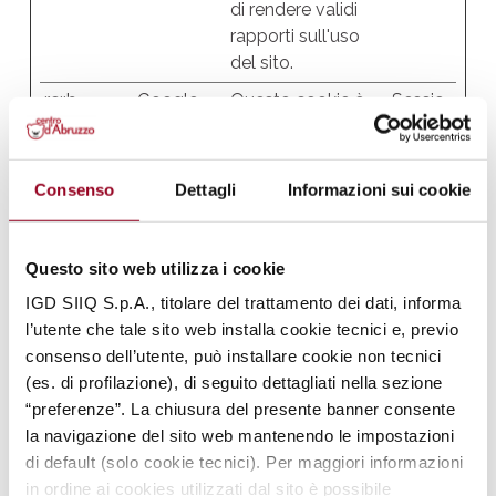
di rendere validi
rapporti sull'uso
del sito.
rc::b
Google
Questo cookie è
Sessio
usato per
ne
distinguere tra
umani e robot.
Consenso
Dettagli
Informazioni sui cookie
rc::c
Google
Questo cookie è
Sessio
usato per
ne
Questo sito web utilizza i cookie
distinguere tra
umani e robot.
IGD SIIQ S.p.A., titolare del trattamento dei dati, informa
l’utente che tale sito web installa cookie tecnici e, previo
rc::f
Google
Questo cookie è
Persist
consenso dell’utente, può installare cookie non tecnici
usato per
ente
(es. di profilazione), di seguito dettagliati nella sezione
distinguere tra
“preferenze”. La chiusura del presente banner consente
umani e robot.
la navigazione del sito web mantenendo le impostazioni
wordpres
www.cent
Utilizzato per
Sessio
di default (solo cookie tecnici). Per maggiori informazioni
s_test_co
rodabruzz
verificare se il
ne
in ordine ai cookies utilizzati dal sito è possibile