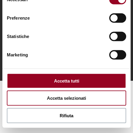
del
consenso
Preferenze
© 2018 Centro d’Abruzzo – Via Po San Giovanni Teatino
Statistiche
66020 (CH) – C.F. e P. Iva 02262820695 –
centrodabruzzo@pec.it
Marketing
Accetta tutti
Accetta selezionati
Rifiuta