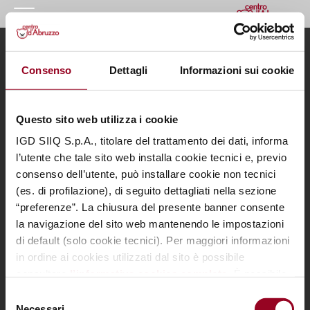
HOMEPAGE
Menu
Informazioni utili
Consenso
Dettagli
Informazioni sui cookie
IL CENTRO
Il Centro
Contatti
I NOSTRI ORARI
I nostri orari
Informativa privacy
Dove siamo
Cookie Policy
Questo sito web utilizza i cookie
COME RAGGIUNGERCI
Negozi
Apri preferenze cookie
Eventi
Note legali
IGD SIIQ S.p.A., titolare del trattamento dei dati, informa
PROMOZIONI
Promozioni
l’utente che tale sito web installa cookie tecnici e, previo
I nostri servizi
consenso dell’utente, può installare cookie non tecnici
NEGOZI
Il tuo business
(es. di profilazione), di seguito dettagliati nella sezione
al centro
GIFT CARD
“preferenze”. La chiusura del presente banner consente
la navigazione del sito web mantenendo le impostazioni
Contattaci per informazioni sui nostri Spazi Expo
EVENTI
di default (solo cookie tecnici). Per maggiori informazioni
VAI ALLA PAGINA DEDICATA
I NOSTRI SERVIZI
in ordine ai cookies utilizzati dal sito è possibile
consultare
l’informativa cookies completa
. È possibile,
IL TUO BUSINESS AL CENTRO
SCARICA L’APP DEL CENTRO
in ogni momento, gestire le preferenze di seguito
Selezione
mediante il link “
rivedi le tue scelte sui cookie
".
CONTATTI
Necessari