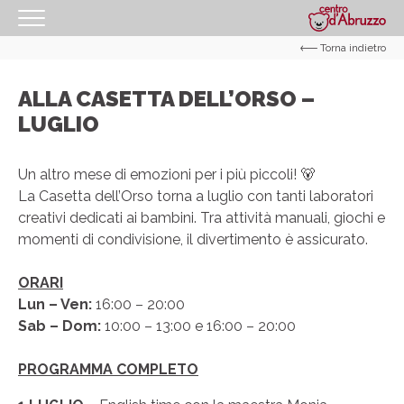
Torna indietro
HOMEPAGE
IL CENTRO
ALLA CASETTA DELL’ORSO –
LUGLIO
I NOSTRI ORARI
COME RAGGIUNGERCI
Un altro mese di emozioni per i più piccoli! 🐻
PROMOZIONI
La Casetta dell’Orso torna a luglio con tanti laboratori
creativi dedicati ai bambini. Tra attività manuali, giochi e
NEGOZI
momenti di condivisione, il divertimento è assicurato.
GIFT CARD
ORARI
EVENTI
Lun – Ven:
16:00 – 20:00
Sab – Dom:
10:00 – 13:00 e 16:00 – 20:00
I NOSTRI SERVIZI
IL TUO BUSINESS AL CENTRO
PROGRAMMA COMPLETO
CONTATTI