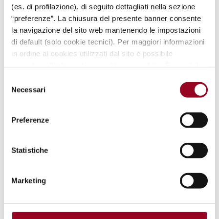
(es. di profilazione), di seguito dettagliati nella sezione
Condividi
“preferenze”. La chiusura del presente banner consente
la navigazione del sito web mantenendo le impostazioni
di default (solo cookie tecnici). Per maggiori informazioni
in ordine ai cookies utilizzati dal sito è possibile
Dal 1° al 29 luglio
consultare
l’informativa cookies completa
. È possibile,
in ogni momento, gestire le preferenze di seguito
Selezione
mediante il link “
rivedi le tue scelte sui cookie
".
Necessari
del
consenso
Preferenze
Statistiche
Marketing