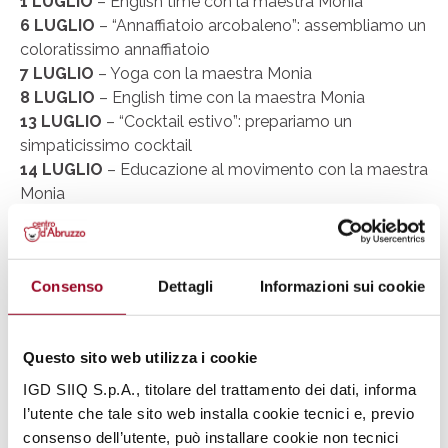
1 LUGLIO
– English time con la maestra Monia
6 LUGLIO
– “Annaffiatoio arcobaleno”: assembliamo un
coloratissimo annaffiatoio
7 LUGLIO
– Yoga con la maestra Monia
8 LUGLIO
– English time con la maestra Monia
13 LUGLIO
– “Cocktail estivo”: prepariamo un
simpaticissimo cocktail
14 LUGLIO
– Educazione al movimento con la maestra
Monia
15 LUGLIO
– English time con la maestra Monia
20 LUGLIO
– “…In the sea…” creando buffi pesciolini
21 LUGLIO
– Yoga con la maestra Monia
Consenso
Dettagli
Informazioni sui cookie
22 LUGLIO
– English time con la maestra Monia
27 LUGLIO
– “Finché la barca va…”: utilizziamo le forme
per costruire una barchetta
Questo sito web utilizza i cookie
28 LUGLIO
– Educazione al movimento con la
maestra Monia
IGD SIIQ S.p.A., titolare del trattamento dei dati, informa
29 LUGLIO
– English time con la maestra Monia
l’utente che tale sito web installa cookie tecnici e, previo
consenso dell’utente, può installare cookie non tecnici