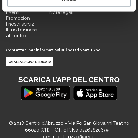
Dove siamo
Cookie Policy
Negozi
Apri preferenze cookie
Eventi
Note legali
Promozioni
I nostri servizi
Il tuo business
al centro
Contattaci per informazioni sui nostri Spazi Expo
VAI ALLA PAGINA DEDICATA
SCARICA L’APP DEL CENTRO
© 2018 Centro d’Abruzzo – Via Po San Giovanni Teatino
66020 (CH) – C.F. e P. Iva 02262820695 –
centrodabruzzo@pec.it