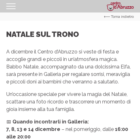
Torna indietro
HOMEPAGE
IL CENTRO
NATALE SUL TRONO
I NOSTRI ORARI
A dicembre il Centro d’Abruzzo si veste di festa e
COME RAGGIUNGERCI
accoglie grandi e piccoli in un’atmosfera magica.
Babbo Natale, accompagnato da una dolcissima Elfa,
PROMOZIONI
sarà presente in Galleria per regalare sorrisi, meraviglia
NEGOZI
e piccoli doni ai bambini che verranno a salutarlo.
GIFT CARD
Un’occasione speciale per vivere la magia del Natale,
scattare una foto ricordo e trascorrere un momento di
EVENTI
gioia insieme alla tua famiglia.
I NOSTRI SERVIZI
📅
Quando incontrarli in Galleria:
IL TUO BUSINESS AL CENTRO
7, 8, 13 e 14 dicembre
– nel pomeriggio, dalle
16:00
alle 20:00
CONTATTI