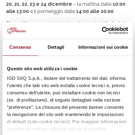
20, 21, 22, 23 e 24 dicembre
– la mattina dalle
10:00
alle 13:00
e il pomeriggio dalle
14:00 alle 20:00
Ti aspettiamo per vivere insieme la magia delle feste!
Inoltre dal 13 al 24 dicembre all’interno del punto
vendita Gadoo Eventi ci sarà il confezionamento
pacchi gratuito!
Consenso
Dettagli
Informazioni sui cookie
Condividi
Questo sito web utilizza i cookie
IGD SIIQ S.p.A., titolare del trattamento dei dati, informa
l’utente che tale sito web installa cookie tecnici e, previo
consenso dell’utente, può installare cookie non tecnici
Dal 7 al 24 dicembre
(es. di profilazione), di seguito dettagliati nella sezione
“preferenze”. La chiusura del presente banner consente
la navigazione del sito web mantenendo le impostazioni
di default (solo cookie tecnici). Per maggiori informazioni
in ordine ai cookies utilizzati dal sito è possibile