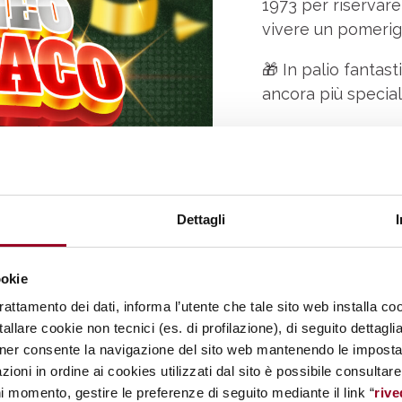
1973 per riservare
vivere un pomeriggi
🎁 In palio fantas
ancora più special
Non serve essere c
lasciarsi coinvolge
animerà il Centro.
Prepara il tuo mazz
Dettagli
migliore!
L’autunno al Centr
ookie
questa è solo l’in
trattamento dei dati, informa l’utente che tale sito web installa coo
appuntamento da 
allare cookie non tecnici (es. di profilazione), di seguito dettagli
ner consente la navigazione del sito web mantenendo le impostazi
zioni in ordine ai cookies utilizzati dal sito è possibile consultar
ni momento, gestire le preferenze di seguito mediante il link “
rive