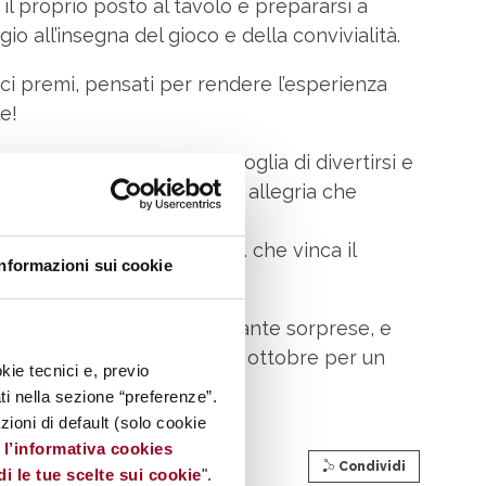
 il proprio posto al tavolo e prepararsi a
o all’insegna del gioco e della convivialità.
tici premi, pensati per rendere l’esperienza
e!
ampioni, basta avere la voglia di divertirsi e
re dall’atmosfera di sfida e allegria che
o, affina la tua strategia e… che vinca il
Informazioni sui cookie
o d’Abruzzo porta con sé tante sorprese, e
izio. Ti aspettiamo sabato 11 ottobre per un
kie tecnici e, previo
non perdere!
ati nella sezione “preferenze”.
oni di default (solo cookie
e
l’informativa cookies
Condividi
di le tue scelte sui cookie
".