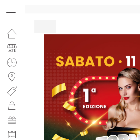
HOMEPAGE
IL CENTRO
I NOSTRI ORARI
COME RAGGIUNGERCI
PROMOZIONI
NEGOZI
GIFT CARD
EVENTI