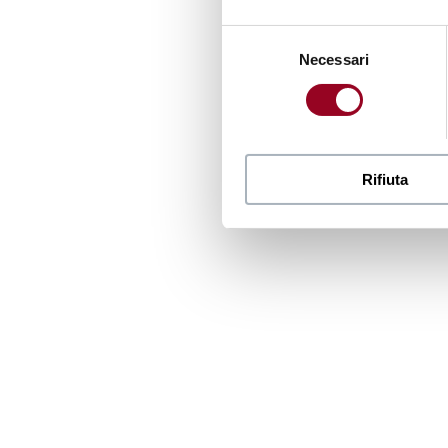
Selezione
Necessari
del
consenso
Rifiuta