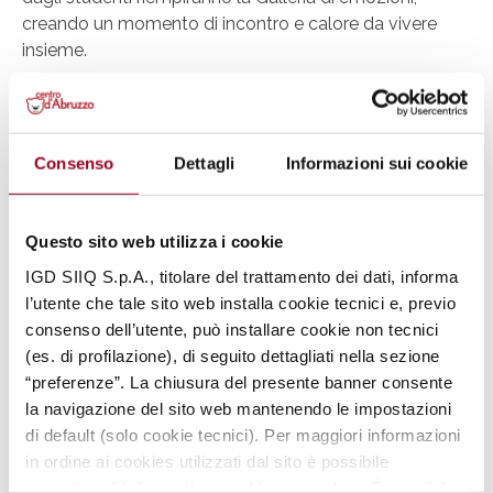
creando un momento di incontro e calore da vivere
insieme.
Il Centro d’Abruzzo invita tutti a partecipare e a
immergersi nell’atmosfera delle feste.
Ti aspetta un pomeriggio speciale… tutto sotto l’albero.
Consenso
Dettagli
Informazioni sui cookie
Condividi
Questo sito web utilizza i cookie
IGD SIIQ S.p.A., titolare del trattamento dei dati, informa
l’utente che tale sito web installa cookie tecnici e, previo
consenso dell’utente, può installare cookie non tecnici
13 dicembre
(es. di profilazione), di seguito dettagliati nella sezione
“preferenze”. La chiusura del presente banner consente
la navigazione del sito web mantenendo le impostazioni
di default (solo cookie tecnici). Per maggiori informazioni
in ordine ai cookies utilizzati dal sito è possibile
consultare
l’informativa cookies completa
. È possibile,