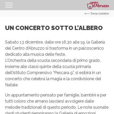
Torna indietro
HOMEPAGE
IL CENTRO
UN CONCERTO SOTTO L’ALBERO
I NOSTRI ORARI
Sabato 13 dicembre, dalle ore 16.30 alle 19, la Galleria
COME RAGGIUNGERCI
del Centro d’Abruzzo si trasforma in un palcoscenico
dedicato alla musica delle feste.
PROMOZIONI
L’Orchestra della scuola secondaria di primo grado,
NEGOZI
insieme alle classi quinte della scuola primaria
dell’Istituto Comprensivo “Pescara 9”, si esibirà in un
GIFT CARD
concerto che celebra la magia e la condivisione del
EVENTI
Natale.
I NOSTRI SERVIZI
Un appuntamento pensato per famiglie, bambini e per
tutti coloro che amano lasciarsi avvolgere dalle
IL TUO BUSINESS AL CENTRO
melodie tradizionali di questo periodo. Le note suonate
CONTATTI
dagli studenti riempiranno la Galleria di emozioni,