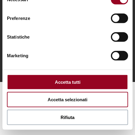
del
consenso
Preferenze
© 2018 Centro d’Abruzzo – Via Po San Giovanni Teatino
Statistiche
66020 (CH) – C.F. e P. Iva 02262820695 –
centrodabruzzo@pec.it
Marketing
Accetta tutti
Accetta selezionati
Rifiuta