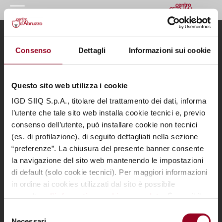
HOMEPAGE
Menu
Informazioni utili
Consenso
Dettagli
Informazioni sui cookie
IL CENTRO
Il Centro
Contatti
I NOSTRI ORARI
I nostri orari
Informativa privacy
Dove siamo
Cookie Policy
Questo sito web utilizza i cookie
COME RAGGIUNGERCI
Negozi
Apri preferenze cookie
Eventi
Note legali
IGD SIIQ S.p.A., titolare del trattamento dei dati, informa
PROMOZIONI
Promozioni
l’utente che tale sito web installa cookie tecnici e, previo
I nostri servizi
consenso dell’utente, può installare cookie non tecnici
NEGOZI
Il tuo business
(es. di profilazione), di seguito dettagliati nella sezione
al centro
GIFT CARD
“preferenze”. La chiusura del presente banner consente
la navigazione del sito web mantenendo le impostazioni
Contattaci per informazioni sui nostri Spazi Expo
EVENTI
di default (solo cookie tecnici). Per maggiori informazioni
VAI ALLA PAGINA DEDICATA
I NOSTRI SERVIZI
in ordine ai cookies utilizzati dal sito è possibile
consultare
l’informativa cookies completa
. È possibile,
IL TUO BUSINESS AL CENTRO
SCARICA L’APP DEL CENTRO
in ogni momento, gestire le preferenze di seguito
Selezione
mediante il link “
rivedi le tue scelte sui cookie
".
CONTATTI
Necessari