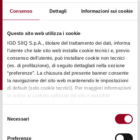
Consenso
Dettagli
Informazioni sui cookie
Questo sito web utilizza i cookie
IGD SIIQ S.p.A., titolare del trattamento dei dati, informa
l’utente che tale sito web installa cookie tecnici e, previo
consenso dell’utente, può installare cookie non tecnici
(es. di profilazione), di seguito dettagliati nella sezione
“preferenze”. La chiusura del presente banner consente
la navigazione del sito web mantenendo le impostazioni
di default (solo cookie tecnici). Per maggiori informazioni
in ordine ai cookies utilizzati dal sito è possibile
consultare
l’informativa cookies completa
. È possibile,
.
in ogni momento, gestire le preferenze di seguito
Selezione
mediante il link “
rivedi le tue scelte sui cookie
".
Necessari
del
consenso
Preferenze
Calzedonia