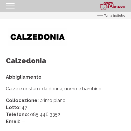
Torna indietro
HOMEPAGE
IL CENTRO
I NOSTRI ORARI
COME RAGGIUNGERCI
Calzedonia
PROMOZIONI
NEGOZI
Abbigliamento
GIFT CARD
Calze e costumi da donna, uomo e bambino.
EVENTI
Collocazione:
primo piano
Lotto:
47
I NOSTRI SERVIZI
Telefono:
085 446 3352
IL TUO BUSINESS AL CENTRO
Email:
—
CONTATTI