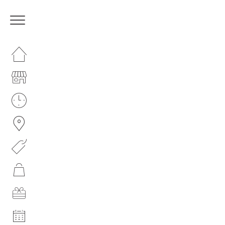
HOMEPAGE
IL CENTRO
I NOSTRI ORARI
COME RAGGIUNGERCI
PROMOZIONI
NEGOZI
GIFT CARD
EVENTI