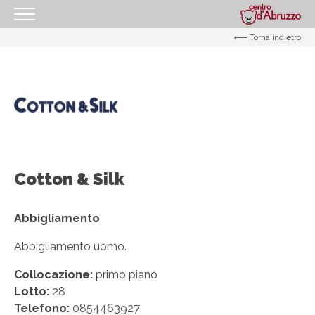
Torna indietro
HOMEPAGE
IL CENTRO
I NOSTRI ORARI
COME RAGGIUNGERCI
PROMOZIONI
Cotton & Silk
NEGOZI
GIFT CARD
Abbigliamento
EVENTI
Abbigliamento uomo.
I NOSTRI SERVIZI
Collocazione:
primo piano
IL TUO BUSINESS AL CENTRO
Lotto:
28
Telefono:
0854463927
CONTATTI