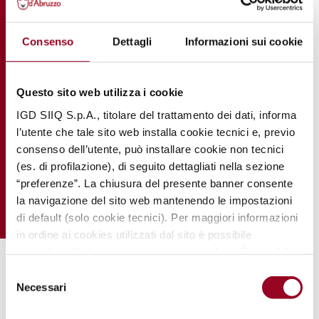
Consenso
Dettagli
Informazioni sui cookie
Questo sito web utilizza i cookie
IGD SIIQ S.p.A., titolare del trattamento dei dati, informa
l’utente che tale sito web installa cookie tecnici e, previo
consenso dell’utente, può installare cookie non tecnici
(es. di profilazione), di seguito dettagliati nella sezione
“preferenze”. La chiusura del presente banner consente
la navigazione del sito web mantenendo le impostazioni
di default (solo cookie tecnici). Per maggiori informazioni
in ordine ai cookies utilizzati dal sito è possibile
consultare
l’informativa cookies completa
. È possibile,
in ogni momento, gestire le preferenze di seguito
Selezione
.
mediante il link “
rivedi le tue scelte sui cookie
".
Necessari
del
consenso