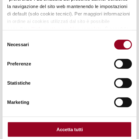
la navigazione del sito web mantenendo le impostazioni
di default (solo cookie tecnici). Per maggiori informazioni
in ordine ai cookies utilizzati dal sito è possibile
consultare
l’informativa cookies completa
. È possibile,
in ogni momento, gestire le preferenze di seguito
Selezione
mediante il link “
rivedi le tue scelte sui cookie
".
Necessari
del
consenso
Preferenze
Statistiche
Marketing
.
VAI ALLA MAPPA DEL CENTRO
Accetta tutti