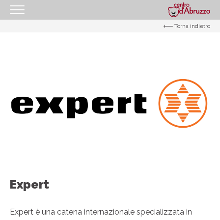
Torna indietro
HOMEPAGE
IL CENTRO
I NOSTRI ORARI
COME RAGGIUNGERCI
PROMOZIONI
NEGOZI
GIFT CARD
EVENTI
I NOSTRI SERVIZI
Expert
IL TUO BUSINESS AL CENTRO
Expert è una catena internazionale specializzata in
CONTATTI