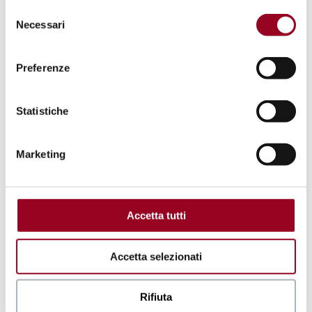
in ogni momento, gestire le preferenze di seguito
Selezione
mediante il link “
rivedi le tue scelte sui cookie
".
Necessari
del
consenso
Preferenze
.
Statistiche
Marketing
Accetta tutti
Accetta selezionati
Rifiuta