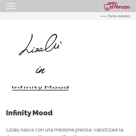
Torna indietro
HOMEPAGE
IL CENTRO
I NOSTRI ORARI
COME RAGGIUNGERCI
PROMOZIONI
NEGOZI
GIFT CARD
EVENTI
Infinity Mood
I NOSTRI SERVIZI
IL TUO BUSINESS AL CENTRO
Lizalù nasce con una missione precisa: valorizzare la
CONTATTI