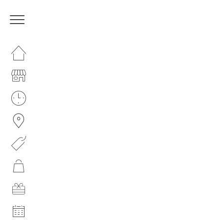
HOMEPAGE
IL CENTRO
I NOSTRI ORARI
COME RAGGIUNGERCI
PROMOZIONI
NEGOZI
GIFT CARD
EVENTI