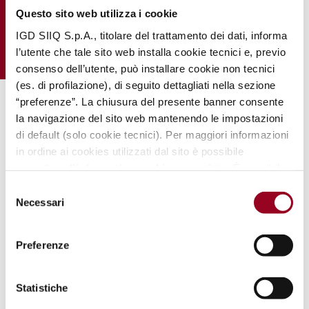
Questo sito web utilizza i cookie
IGD SIIQ S.p.A., titolare del trattamento dei dati, informa
l’utente che tale sito web installa cookie tecnici e, previo
consenso dell’utente, può installare cookie non tecnici
(es. di profilazione), di seguito dettagliati nella sezione
“preferenze”. La chiusura del presente banner consente
.
la navigazione del sito web mantenendo le impostazioni
di default (solo cookie tecnici). Per maggiori informazioni
in ordine ai cookies utilizzati dal sito è possibile
consultare
l’informativa cookies completa
. È possibile,
in ogni momento, gestire le preferenze di seguito
Selezione
mediante il link “
rivedi le tue scelte sui cookie
".
Necessari
del
consenso
NonSoloSport
Preferenze
Scopri
Statistiche