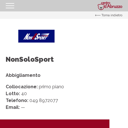
Torna indietro
HOMEPAGE
IL CENTRO
I NOSTRI ORARI
COME RAGGIUNGERCI
NonSoloSport
PROMOZIONI
NEGOZI
Abbigliamento
GIFT CARD
Collocazione:
primo piano
Lotto:
40
EVENTI
Telefono:
049 8972077
I NOSTRI SERVIZI
Email:
—
IL TUO BUSINESS AL CENTRO
CONTATTI