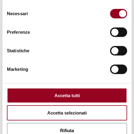
in ogni momento, gestire le preferenze di seguito
Selezione
mediante il link “
rivedi le tue scelte sui cookie
".
Necessari
del
consenso
Preferenze
.
Statistiche
Marketing
Accetta tutti
Accetta selezionati
Rifiuta