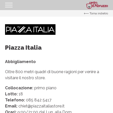
Torna indietro
HOMEPAGE
IL CENTRO
I NOSTRI ORARI
COME RAGGIUNGERCI
Piazza Italia
PROMOZIONI
Abbigliamento
NEGOZI
Oltre 800 metri quadri di buone ragioni per venire a
GIFT CARD
visitare il nostro store.
EVENTI
Collocazione:
primo piano
I NOSTRI SERVIZI
Lotto:
18
Telefono:
085 842 5417
IL TUO BUSINESS AL CENTRO
Email:
chiet@piazzaitaliastore.it
Orari:
CONTATTI
9:00/21:00 dal Lun. alla Dom.