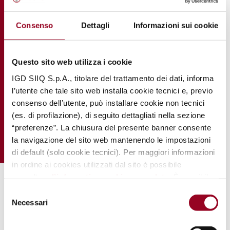
Consenso
Dettagli
Informazioni sui cookie
Questo sito web utilizza i cookie
IGD SIIQ S.p.A., titolare del trattamento dei dati, informa
l’utente che tale sito web installa cookie tecnici e, previo
consenso dell’utente, può installare cookie non tecnici
(es. di profilazione), di seguito dettagliati nella sezione
“preferenze”. La chiusura del presente banner consente
la navigazione del sito web mantenendo le impostazioni
di default (solo cookie tecnici). Per maggiori informazioni
in ordine ai cookies utilizzati dal sito è possibile
consultare
l’informativa cookies completa
. È possibile,
.
in ogni momento, gestire le preferenze di seguito
Selezione
mediante il link “
rivedi le tue scelte sui cookie
".
Necessari
del
consenso