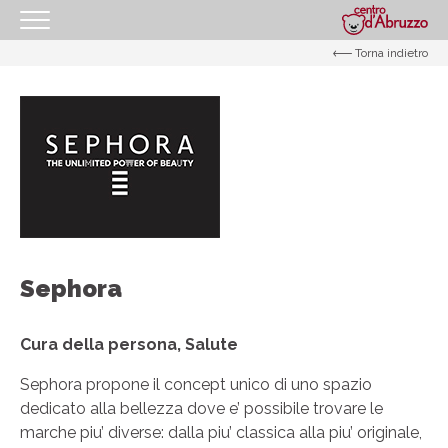
Torna indietro
HOMEPAGE
IL CENTRO
I NOSTRI ORARI
COME RAGGIUNGERCI
PROMOZIONI
NEGOZI
Sephora
GIFT CARD
EVENTI
Cura della persona, Salute
I NOSTRI SERVIZI
Sephora propone il concept unico di uno spazio
IL TUO BUSINESS AL CENTRO
dedicato alla bellezza dove e’ possibile trovare le
marche piu’ diverse: dalla piu’ classica alla piu’ originale,
CONTATTI