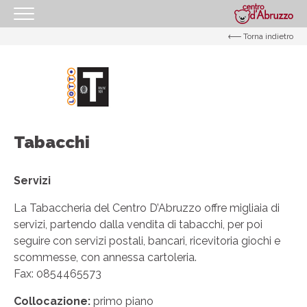
Torna indietro
HOMEPAGE
IL CENTRO
I NOSTRI ORARI
COME RAGGIUNGERCI
Tabacchi
PROMOZIONI
NEGOZI
Servizi
GIFT CARD
La Tabaccheria del Centro D’Abruzzo offre migliaia di
servizi, partendo dalla vendita di tabacchi, per poi
EVENTI
seguire con servizi postali, bancari, ricevitoria giochi e
I NOSTRI SERVIZI
scommesse, con annessa cartoleria.
Fax: 0854465573
IL TUO BUSINESS AL CENTRO
Collocazione:
primo piano
CONTATTI