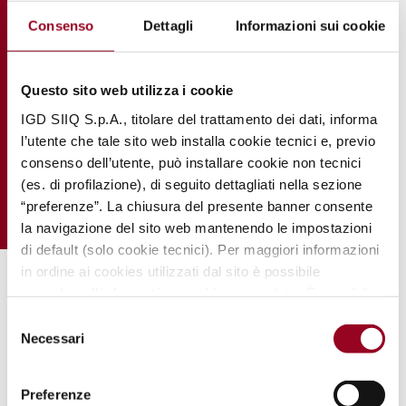
Consenso
Dettagli
Informazioni sui cookie
Questo sito web utilizza i cookie
IGD SIIQ S.p.A., titolare del trattamento dei dati, informa
l’utente che tale sito web installa cookie tecnici e, previo
consenso dell’utente, può installare cookie non tecnici
(es. di profilazione), di seguito dettagliati nella sezione
“preferenze”. La chiusura del presente banner consente
la navigazione del sito web mantenendo le impostazioni
di default (solo cookie tecnici). Per maggiori informazioni
in ordine ai cookies utilizzati dal sito è possibile
consultare
l’informativa cookies completa
. È possibile,
.
in ogni momento, gestire le preferenze di seguito
Selezione
mediante il link “
rivedi le tue scelte sui cookie
".
Necessari
del
consenso
Preferenze