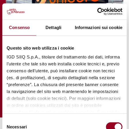
Consenso
Dettagli
Informazioni sui cookie
Questo sito web utilizza i cookie
IGD SIIQ S.p.A., titolare del trattamento dei dati, informa
l’utente che tale sito web installa cookie tecnici e, previo
consenso dell’utente, può installare cookie non tecnici
(es. di profilazione), di seguito dettagliati nella sezione
“preferenze”. La chiusura del presente banner consente
la navigazione del sito web mantenendo le impostazioni
di default (solo cookie tecnici). Per maggiori informazioni
in ordine ai cookies utilizzati dal sito è possibile
consultare
l’informativa cookies completa
. È possibile,
in ogni momento, gestire le preferenze di seguito
Selezione
mediante il link “
rivedi le tue scelte sui cookie
".
Necessari
del