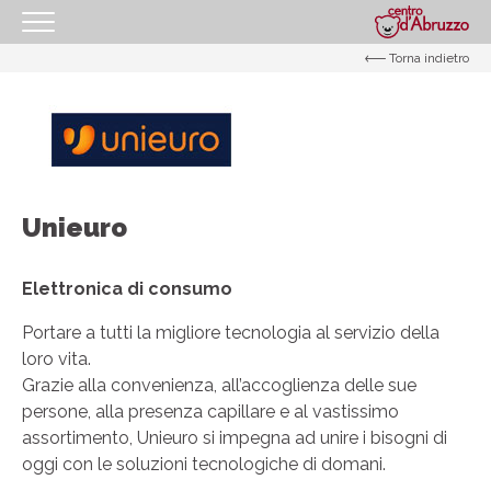
Torna indietro
HOMEPAGE
IL CENTRO
I NOSTRI ORARI
COME RAGGIUNGERCI
Unieuro
PROMOZIONI
NEGOZI
Elettronica di consumo
GIFT CARD
Portare a tutti la migliore tecnologia al servizio della
loro vita.
EVENTI
Grazie alla convenienza, all’accoglienza delle sue
I NOSTRI SERVIZI
persone, alla presenza capillare e al vastissimo
assortimento, Unieuro si impegna ad unire i bisogni di
IL TUO BUSINESS AL CENTRO
oggi con le soluzioni tecnologiche di domani.
CONTATTI