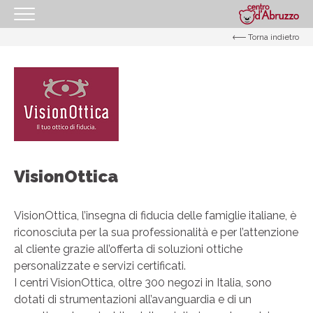
Torna indietro
HOMEPAGE
IL CENTRO
I NOSTRI ORARI
COME RAGGIUNGERCI
PROMOZIONI
VisionOttica
NEGOZI
GIFT CARD
VisionOttica, l’insegna di fiducia delle famiglie italiane, è
EVENTI
riconosciuta per la sua professionalità e per l’attenzione
al cliente grazie all’offerta di soluzioni ottiche
I NOSTRI SERVIZI
personalizzate e servizi certificati.
I centri VisionOttica, oltre 300 negozi in Italia, sono
IL TUO BUSINESS AL CENTRO
dotati di strumentazioni all’avanguardia e di un
CONTATTI