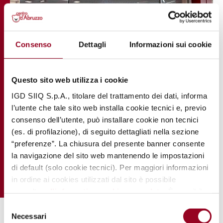
Consenso
Dettagli
Informazioni sui cookie
Questo sito web utilizza i cookie
IGD SIIQ S.p.A., titolare del trattamento dei dati, informa
l’utente che tale sito web installa cookie tecnici e, previo
consenso dell’utente, può installare cookie non tecnici
(es. di profilazione), di seguito dettagliati nella sezione
“preferenze”. La chiusura del presente banner consente
la navigazione del sito web mantenendo le impostazioni
di default (solo cookie tecnici). Per maggiori informazioni
in ordine ai cookies utilizzati dal sito è possibile
consultare
l’informativa cookies completa
. È possibile,
in ogni momento, gestire le preferenze di seguito
Selezione
mediante il link “
rivedi le tue scelte sui cookie
".
Necessari
del