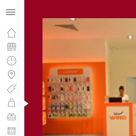
HOMEPAGE
IL CENTRO
I NOSTRI ORARI
COME RAGGIUNGERCI
PROMOZIONI
NEGOZI
GIFT CARD
EVENTI