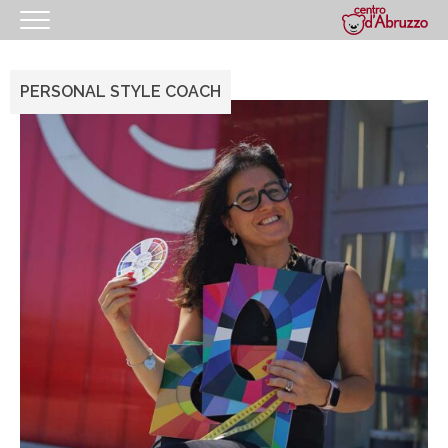
HOMEPAGE
PERSONAL STYLE COACH
IL CENTRO
I NOSTRI ORARI
COME RAGGIUNGERCI
PROMOZIONI
NEGOZI
GIFT CARD
EVENTI
I NOSTRI SERVIZI
IL TUO BUSINESS AL CENTRO
CONTATTI