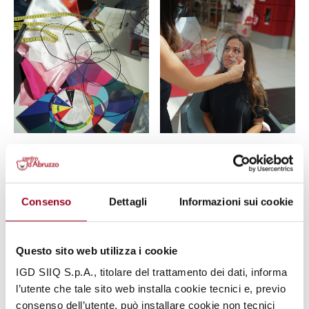
Il viso è il nostro biglietto da visita. Parla di noi
senza aprire bocca.
Ogni viso ha delle caratteristiche
particolari sia in termini di proporzioni, sia in termini di
Consenso
Dettagli
Informazioni sui cookie
asimmetrie, o spigolature
.
Una consulenza
facial shape
ha proprio lo scopo di conoscere queste caratteristiche
ed avere delle risposte su
quale taglio di capelli,
Questo sito web utilizza i cookie
trucco, accessorio, paio di occhiali
meglio
IGD SIIQ S.p.A., titolare del trattamento dei dati, informa
rafforzano le nostre caratteristiche armoniche e
l’utente che tale sito web installa cookie tecnici e, previo
camuffano quelle piccole asimmetrie che non donano
consenso dell’utente, può installare cookie non tecnici