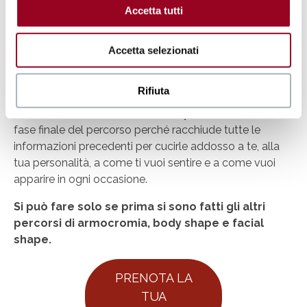
Accetta tutti
È l’analisi del tuo stile personale.
Ti senti più a tuo agio sportiva o romantica? Classica o
Minimalista? Ecc. Oppure magari in alcune occasioni ti
Accetta selezionati
senti più romantica in altre più glamour.
L’analisi dello
stile va ad approfondire questi argomenti con te
Rifiuta
in modo da darti dei suggerimenti calzati su di te,
sulle tue occasioni e sulla tua personalità.
È la
fase finale del percorso perché racchiude tutte le
informazioni precedenti per cucirle addosso a te, alla
tua personalità, a come ti vuoi sentire e a come vuoi
apparire in ogni occasione.
Si può fare solo se prima si sono fatti gli altri
percorsi di armocromia, body shape e facial
shape.
PRENOTA LA
TUA