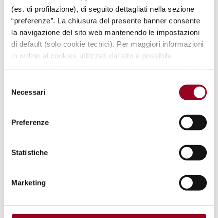
l’armonia estetica che ci meritiamo.
(es. di profilazione), di seguito dettagliati nella sezione
“preferenze”. La chiusura del presente banner consente
PRENOTA LA
la navigazione del sito web mantenendo le impostazioni
TUA
di default (solo cookie tecnici). Per maggiori informazioni
CONSULENZA
in ordine ai cookies utilizzati dal sito è possibile
consultare
l’informativa cookies completa
. È possibile,
in ogni momento, gestire le preferenze di seguito
Selezione
mediante il link “
rivedi le tue scelte sui cookie
".
Necessari
del
consenso
Preferenze
Statistiche
ANALISI DELLO STILE
Marketing